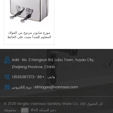
موزع صابون مزدوج من الفولاذ
المقاوم للصدأ مثبت على الحائط
للحمام
Add : No. 2 Hongsun Rd, Lubu Town, Yuyao City,
Zhejiang Province, China
هاتف : +86 -13566387372
بريد إلكتروني : elmagao@vannsoo.com
© 2026 Ningbo Vannsoo Sanitary Ware Co., Ltd. كل الحقوق
IPv6 دعم الشبكة
محفوظة .