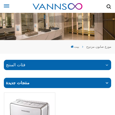
موزع صابون مزدوج
بيت
فئات المنتج
منتجات جديدة