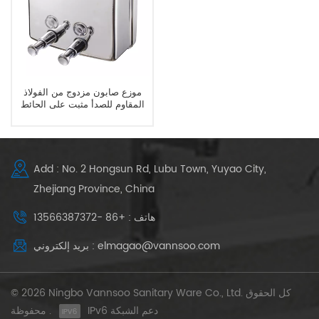
موزع صابون مزدوج من الفولاذ
المقاوم للصدأ مثبت على الحائط
للحمام
Add : No. 2 Hongsun Rd, Lubu Town, Yuyao City,
Zhejiang Province, China
هاتف : +86 -13566387372
بريد إلكتروني : elmagao@vannsoo.com
© 2026 Ningbo Vannsoo Sanitary Ware Co., Ltd. كل الحقوق
IPv6 دعم الشبكة
محفوظة .