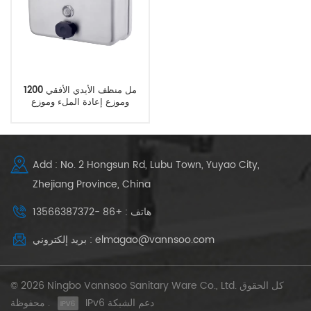
1200 مل منظف الأيدي الأفقي
وموزع إعادة الملء وموزع
الصابون على الحائط
Add : No. 2 Hongsun Rd, Lubu Town, Yuyao City,
Zhejiang Province, China
هاتف : +86 -13566387372
بريد إلكتروني : elmagao@vannsoo.com
© 2026 Ningbo Vannsoo Sanitary Ware Co., Ltd. كل الحقوق
IPv6 دعم الشبكة
محفوظة .