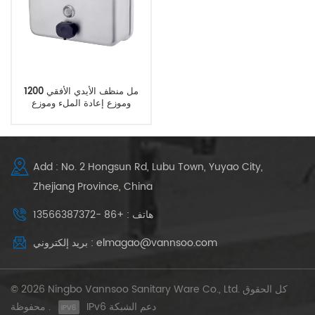
1200 مل منظف الأيدي الأفقي
وموزع إعادة الملء وموزع
الصابون على الحائط
Add : No. 2 Hongsun Rd, Lubu Town, Yuyao City,
Zhejiang Province, China
هاتف : +86 -13566387372
بريد إلكتروني : elmagao@vannsoo.com
© 2026 Ningbo Vannsoo Sanitary Ware Co., Ltd. كل الحقوق
IPv6 دعم الشبكة
محفوظة .