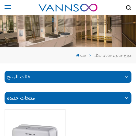
موزع صابون ساتان نيكل
بيت
فئات المنتج
منتجات جديدة