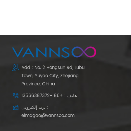
Add : No. 2 Hongsun Rd, Lubu
Town, Yuyao City, Zhejiang
Province, China
هاتف : +86 -13566387372
بريد إلكتروني :
elmagao@vannsoo.com