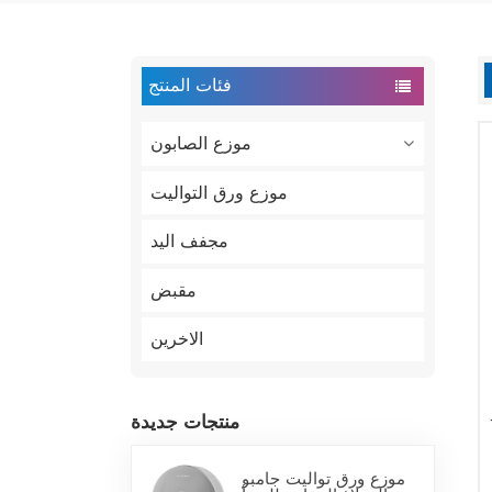
فئات المنتج
موزع الصابون
موزع ورق التواليت
مجفف اليد
مقبض
الاخرين
منتجات جديدة
موزع ورق تواليت جامبو