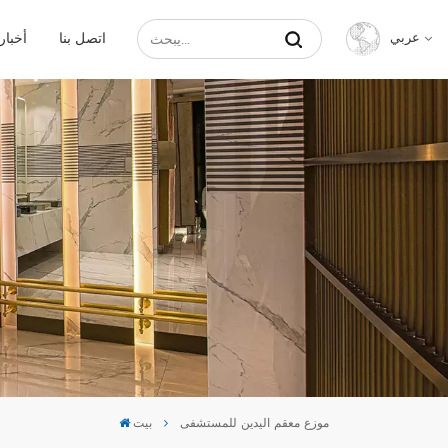
اتصل بنا
أخبار
عربي
English
Français
Русский
Español
عربي
中文
موزع معقم اليدين للمستشفى
بيت