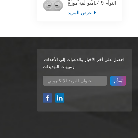
التوأم 9 "جامبو لفة موزع
ورق التواليت
عرض المزيد
احصل على آخر الأخبار والدعوات إلى الأحداث
وتنبيهات التهديدات