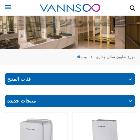
موزع صابون سائل جداري
بيت
فئات المنتج
منتجات جديدة