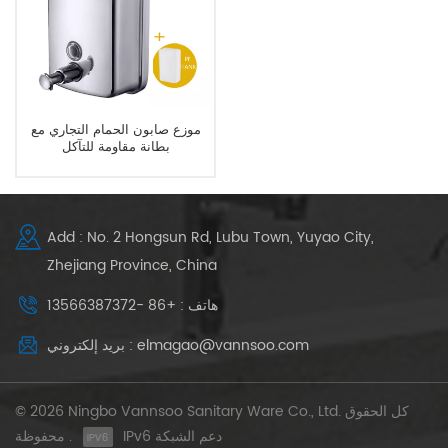
موزع صابون الحمام التجاري مع
بطانة مقاومة للتآكل
Add : No. 2 Hongsun Rd, Lubu Town, Yuyao City,
Zhejiang Province, China
هاتف : +86 -13566387372
بريد إلكتروني : elmagao@vannsoo.com
© 2026 Ningbo Vannsoo Sanitary Ware Co., Ltd. كل الحقوق
IPv6 دعم الشبكة
محفوظة .