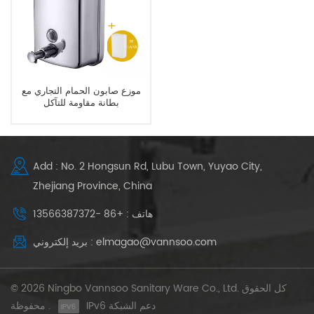
موزع صابون الحمام التجاري مع
بطانة مقاومة للتآكل
Add : No. 2 Hongsun Rd, Lubu Town, Yuyao City,
Zhejiang Province, China
هاتف : +86 -13566387372
بريد إلكتروني : elmagao@vannsoo.com
© 2026 Ningbo Vannsoo Sanitary Ware Co., Ltd. كل الحقوق
IPv6 دعم الشبكة
محفوظة .