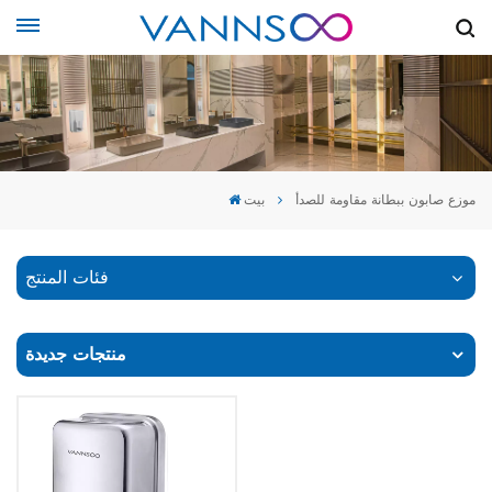
موزع صابون ببطانة مقاومة للصدأ
بيت
فئات المنتج
منتجات جديدة