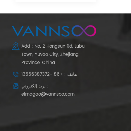
Add : No. 2 Hongsun Rd, Lubu
Town, Yuyao City, Zhejiang
Province, China
هاتف : +86 -13566387372
بريد إلكتروني :
elmagao@vannsoo.com