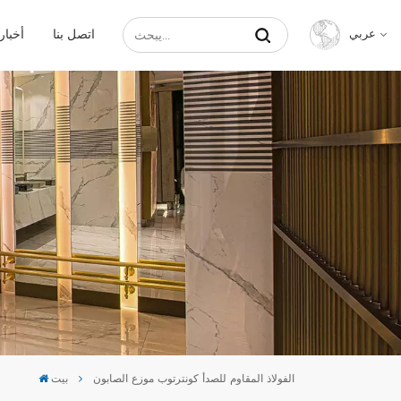
اتصل بنا
أخبار
عربي
English
Français
Русский
Español
عربي
中文
الفولاذ المقاوم للصدأ كونترتوب موزع الصابون
بيت