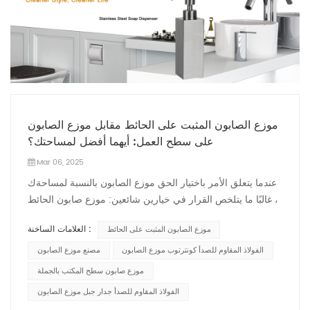
موزع الصابون المثبت على الحائط مقابل موزع الصابون
على سطح العمل: أيهما أفضل لمساحتك؟
Mar 06, 2025
عندما يتعلق الأمر باختيار الحق موزع الصابون بالنسبة لمساحةك
، غالبًا ما يتلخص القرار في خيارين شائعين: موزع صابون الحائط
وموزع صابون كونترتوب. كلاهما لهما مزاياهما الفريدة ، ولكن
العلامات الساخنة :
موزع الصابون المثبت على الحائط
أيهما مناسب لاحتياجاتك؟ ال موزع صابون الجدار هو المفضل
لأولئك الذين يتطلعون إلى توفير المساحة والحفاظ على بيئة
الفولاذ المقاوم للصدأ كونترتوب موزع الصابون
مصنع موزع الصابون
نظيفة ومنظمة. مثالي للمناطق ذات الحركة العالية مثل
موزع صابون سطح المكتب بالجملة
المطارات والمستشفيات والمباني المكتبية ، يحافظ هذا النوع من
الفولاذ المقاوم للصدأ جدار جبل موزع الصابون
الموزع على خالية من الفوضى ويضمن سهولة الوصول إلى