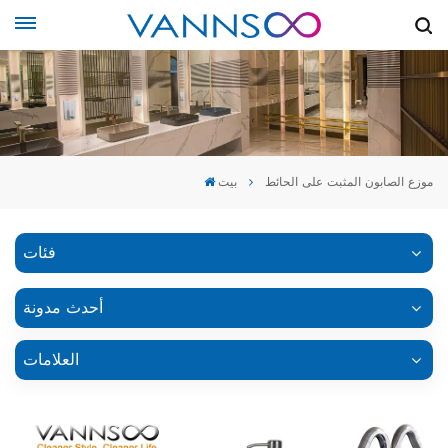
موزع الصابون المثبت على الحائط
بيت
فئات
أحدث مدونة
العلامات