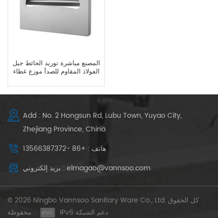
المصنع مباشرة توريد الحائط جبل
الفولاذ المقاوم للصدأ موزع غطاء
مقعد المرحاض
Add : No. 2 Hongsun Rd, Lubu Town, Yuyao City,
Zhejiang Province, China
هاتف : +86 -13566387372
بريد إلكتروني : elmagao@vannsoo.com
© 2026 Ningbo Vannsoo Sanitary Ware Co., Ltd. كل الحقوق
IPv6 دعم الشبكة
محفوظة .