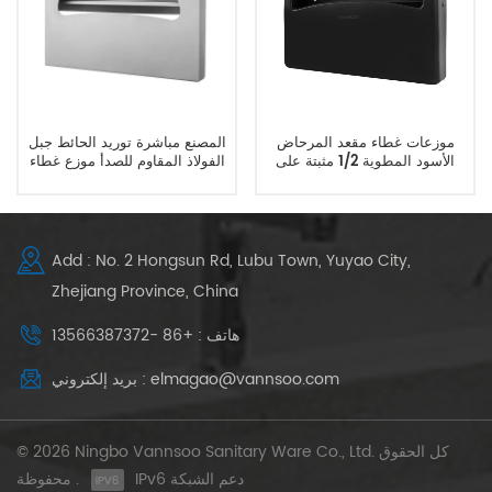
موزعات غطاء مقعد المرحاض
المصنع مباشرة توريد الحائط جبل
الأسود المطوية 1/2 مثبتة على
الفولاذ المقاوم للصدأ موزع غطاء
الحائط
مقعد المرحاض
Add : No. 2 Hongsun Rd, Lubu Town, Yuyao City,
Zhejiang Province, China
هاتف : +86 -13566387372
بريد إلكتروني : elmagao@vannsoo.com
© 2026 Ningbo Vannsoo Sanitary Ware Co., Ltd. كل الحقوق
IPv6 دعم الشبكة
محفوظة .