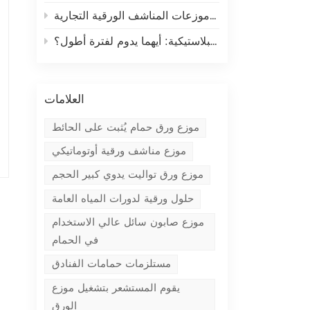
كيفية تقليل النفايات باستخدام موزعات المناشف الورقية التجارية
موزعات الصابون المصنوعة من الفولاذ المقاوم للصدأ مقابل موزعات الصابون البلاستيكية: أيهما يدوم لفترة أطول؟
العلامات
موزع ورق حمام يُثبت على الحائط
موزع مناشف ورقية أوتوماتيكي
موزع ورق تواليت يدوي كبير الحجم
حلول ورقية لدورات المياه العامة
موزع صابون سائل عالي الاستخدام
في الحمام
مستلزمات حمامات الفنادق
يقوم المستشعر بتشغيل موزع
الورق