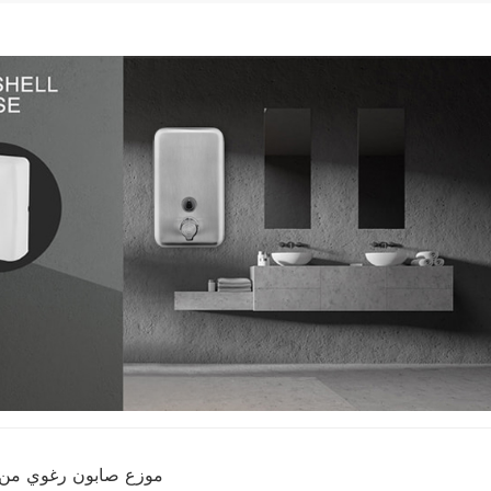
موزع صابون رغوي من ال