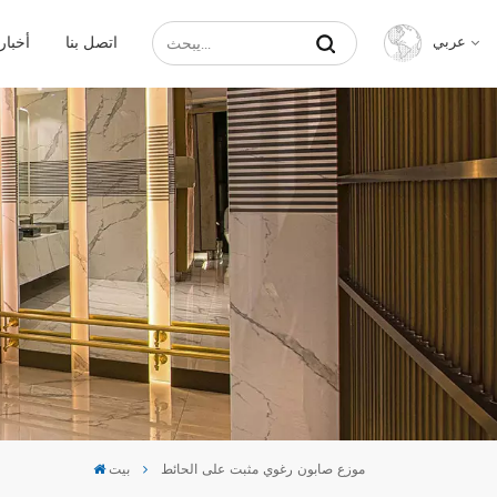
اتصل بنا
أخبار
عربي
English
Français
Русский
Español
عربي
中文
موزع صابون رغوي مثبت على الحائط
بيت