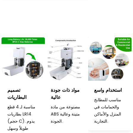
مستوى الصابون.
استخدام واسع
مواد ذات جودة
تصميم
عالية
البطاريات
مناسب للمطابخ
والحمامات في
مصنوعة من مادة
مناسبة لـ 4 قطع
المنزل والأماكن
ABS متينة وعالية
بطاريات LR14
التجارية.
الجودة.
(حجم C). يدوم
طويلاً وسهل