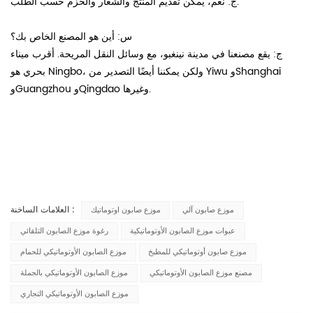
ج: نعم، يمكن تقديم المنتج والشعار والحزم حسب الطلب.
س: أين هو المصنع الخاص بك؟
ج: يقع مصنعنا في مدينة نينغبو، مع وسائل النقل المريحة. أقرب ميناء
بحري هو Ningbo، ولكن يمكننا أيضًا التصدير من Yiwu وShanghai
وGuangzhou وQingdao وغيرها.
العلامات الساخنة :
موزع صابون آلي
موزع صابون اوتوماتيك
عبوات موزع الصابون الأوتوماتيكية
رغوة موزع الصابون التلقائي
موزع صابون أوتوماتيكي للمطبخ
موزع الصابون الأوتوماتيكي للحمام
مصنع موزع الصابون الأوتوماتيكي
موزع الصابون الأوتوماتيكي بالجملة
موزع الصابون الأوتوماتيكي التجاري