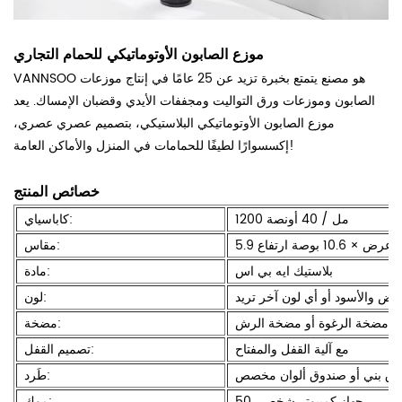
موزع الصابون الأوتوماتيكي للحمام التجاري
VANNSOO هو مصنع يتمتع بخبرة تزيد عن 25 عامًا في إنتاج موزعات
الصابون وموزعات ورق التواليت ومجففات الأيدي وقضبان الإمساك. يعد
موزع الصابون الأوتوماتيكي البلاستيكي، بتصميم عصري عصري،
إكسسوارًا لطيفًا للحمامات في المنزل والأماكن العامة!
خصائص المنتج
1200 مل / 40 أونصة
كاباسياي:
مقاس:
بلاستيك ايه بي اس
مادة:
أبيض والأسود أو أي لون آخر تريد
لون:
و مضخة الرغوة أو مضخة الرش
مضخة:
مع آلية القفل والمفتاح
تصميم القفل:
ق بني أو صندوق ألوان مخصص
طَرد:
50 جهاز كمبيوتر شخصى
موك: