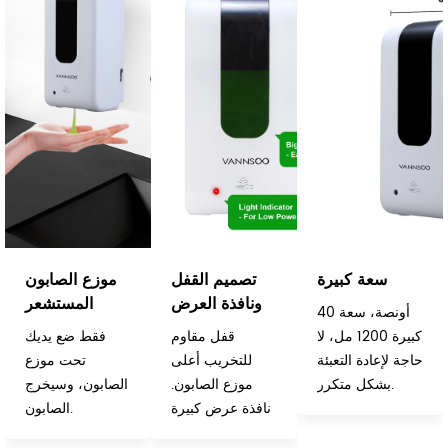
سعة كبيرة
تصميم القفل
موزع الصابون
ونافذة العرض
المستشعر
40 أونصة، سعة
كبيرة 1200 مل، لا
قفل مقاوم
فقط ضع يديك
حاجة لإعادة التعبئة
للتخريب أعلى
تحت موزع
بشكل متكرر.
موزع الصابون.
الصابون، وسيخرج
نافذة عرض كبيرة
الصابون.
للتحقق من