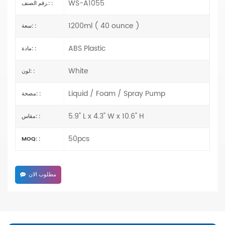
WS-A1055
رقم الصنف.: :
1200ml ( 40 ounce )
سعة: :
ABS Plastic
مادة: :
White
لون: :
Liquid / Foam / Spray Pump
مضخة: :
5.9" L x 4.3" W x 10.6" H
مقاس: :
50pcs
MOQ: :
مطلوب الان