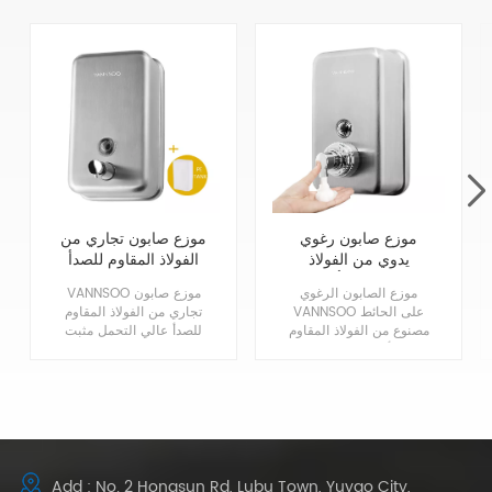
موزع صابون رغوي
موزع صابون تجاري من
يدوي من الفولاذ
الفولاذ المقاوم للصدأ
المقاوم للصدأ تجاري
مثبت على الحائط
موزع الصابون الرغوي
VANNSOO موزع صابون
1200 مل
شديد التحمل
VANNSOO على الحائط
تجاري من الفولاذ المقاوم
مصنوع من الفولاذ المقاوم
للصدأ عالي التحمل مثبت
للصدأ 304 في لمسة
على الحائط ، مصنوع من
نهائية من الساتان
غلاف فولاذي مقاوم للصدأ
المعماري للمتانة والمظهر
304 عالي الجودة مع
الكلاسيكي. تصميم مضخة
بطانة مقاومة للتآكل ،
الرغوة أكثر اقتصادية
بدون تسرب ، بدون صابون
وسهل التنظيف. متوافق
بني!
مع ADA.
Add : No. 2 Hongsun Rd, Lubu Town, Yuyao City,