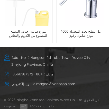
1000 مل مطبخ تحت المغسلة
موزع صابون حوض المطبخ
موزع صابون رغوي
المصنوع من الكروم والنحاس
مثبت على السطح مع مجموعة
أنبوب ممتد
Add : No. 2 Hongsun Rd, Lubu Town, Yuyao City,
Zhejiang Province, China
هاتف : +86 -13566387372
بريد إلكتروني : elmagao@vannsoo.com
© 2026 Ningbo Vannsoo Sanitary Ware Co., Ltd. كل الحقوق
IPv6 دعم الشبكة
محفوظة .