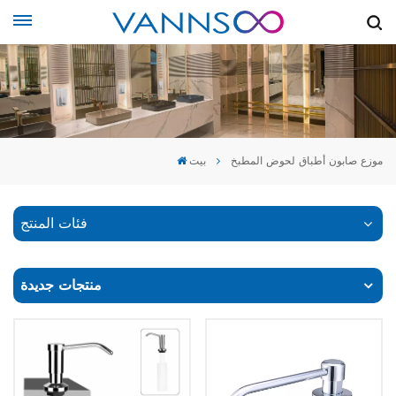
موزع صابون أطباق لحوض المطبخ
بيت
فئات المنتج
منتجات جديدة