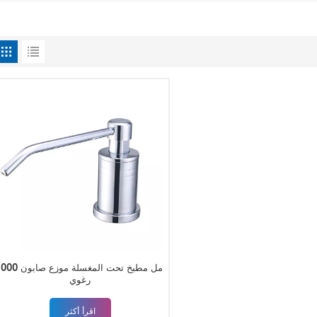
1000 مل مطبخ تحت المغسلة موزع صا
رغوي
اقرأ أكثر