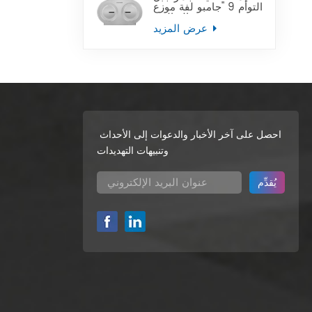
التوأم 9 "جامبو لفة موزع
ورق التواليت
عرض المزيد
احصل على آخر الأخبار والدعوات إلى الأحداث
وتنبيهات التهديدات