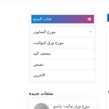
فئات المنتج
موزع الصابون
موزع ورق التواليت
مجفف اليد
مقبض
الاخرين
بون
منتجات جديدة
موزع ورق تواليت جامبو