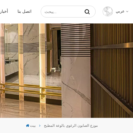
اتصل بنا
أخبار
عربي
English
Français
Русский
Español
عربي
中文
موزع الصابون الرغوي بالوعة المطبخ
بيت