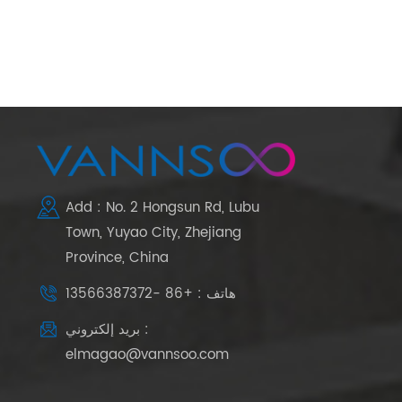
Add : No. 2 Hongsun Rd, Lubu
Town, Yuyao City, Zhejiang
Province, China
هاتف : +86 -13566387372
بريد إلكتروني :
elmagao@vannsoo.com