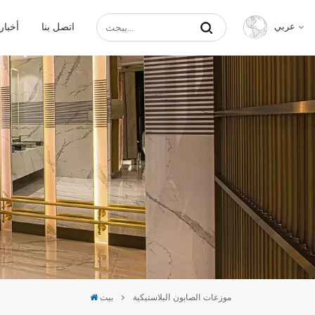
اتصل بنا
أخبار
عربي
English
Français
Русский
Español
عربي
中文
موزعات الصابون البلاستيكية
بيت