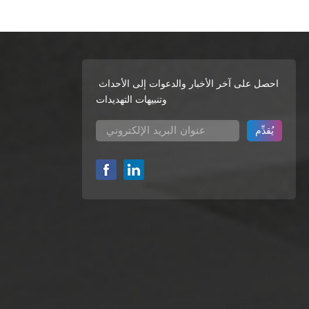
تكاثر البكتيريا. كما أنها تميل إلى امتصاص بقايا
الصابون، مما يؤدي إلى تغير لونها وانبعاث روائح كريهة منها إذا لم تُنظّف بانتظام. 3. المرونة الجمالية والتصميميةيُضفي
امات الفاخرة والديكورات الداخلية الراقية. تشطيبه
ظهرًا احترافيًا. في فانسو، نقدم أيضًا موزعات
مثالي لتوفير مساحة على الطاولة مع الحفاظ على
احصل على آخر الأخبار والدعوات إلى الأحداث
وعة، مما يجعلها خيارًا اقتصاديًا للمناسبات غير
وتنبيهات التهديدات
الرسمية. إلا أنها تفتقر إلى الملمس الفاخر والجاذبية البصرية طويلة الأمد التي يتميز بها الفولاذ المقاوم للصدأ. 4.
م للصدأ الخيار الأمثل للاستدامة. فهي قابلة لإعادة
، تُساهم الموزعات البلاستيكية في التلوث البيئي،
ل القيمةرغم أن موزعات الصابون المصنوعة من الفولاذ المقاوم للصدأ
حيث التكلفة على المدى الطويل. قد يبدو البلاستيك
فتنا متخصصين في معدات دورات المياه التجارية،
ة إلى المستشفيات المزدحمة. ما هي ردود الفعل
تيك الذي يصفر ويتشوه، فإن منتجاتنا موزعات من
فظ على مظهرها الأنيق لسنوات من الاستخدام المكثف. فهي لا تصمد أمام