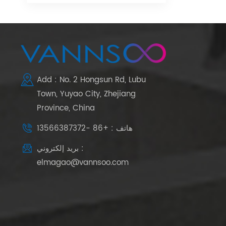
Add : No. 2 Hongsun Rd, Lubu
Town, Yuyao City, Zhejiang
Province, China
هاتف : +86 -13566387372
بريد إلكتروني :
elmagao@vannsoo.com