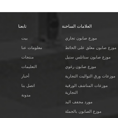
تتعرض للخدوش والجروح الدقيقة مع مرور الوقت، مما يُشكّل بؤرًا ل
الفولاذ المقاوم للصدأ مظهرًا عصريًا أنيقًا يُكمل تجهيزات الحم
المصقول يقاوم بصمات الأصابع والبقع، مما يُضفي على مساحتك م
العلامات الساخنة
تابعنا
الصابون المثبتة على الحائط مصنوع من الفولاذ المقاوم للصدأ، 
المظهر الجمالي النظيف. تتوفر موزعات البلاستيك بألوان وأنماط متن
موزع صابون تجاري
بيت
التأثير البيئيللمشترين المهتمين بالبيئة، تُعدّ موزعات الفولاذ المقاو
موزع صابون معلق على الحائط
معلومات عنا
التدوير بالكامل، وتدوم لعقود، مما يُقلل من النفايات. في المقابل
موزع صابون ستانلس ستيل
منتجات
خاصةً مع استبدالها بشكل متكرر. 5. التكلفة مقاب
أعلى تكلفةً أولية، إلا أن عمرها الافتراضي يجعلها أكثر فعاليةً من 
موزع صابون رغوي
التعليمات
أرخص في البداية، لكن استبداله المتكرر يتراكم مع مرور الوقت. بص
موزعات ورق التواليت التجارية
أخبار
قمنا بتركيب آلاف الموزعات في كل مكان، من الفنادق الفاخر
المتكررة؟ الفولاذ المقاوم للصدأ هو الأفضل. على عكس البلاس
موزعات المناشف الورقية
اتصل بنا
الفولاذ المقاوم للصدأ من الدرجة 304 تحا
التجارية
مدونة
الاستخدام اليومي فحسب، بل تزدهر، مما يثبت أن الاختيار المتميز يوفر لك المال على المدى الطويل.
مورد مجفف اليد
موزع الصابون بالجملة