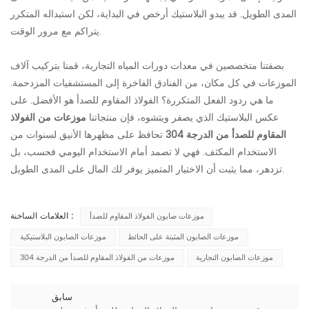
المدى الطويل. قد يبدو البلاستيك أرخص في البداية، لكن استبداله المتكرر
يتراكم مع مرور الوقت.
بصفتنا متخصصين في معدات دورات المياه التجارية، قمنا بتركيب آلاف
الموزعات في كل مكان، من الفنادق الفاخرة إلى المستشفيات المزدحمة.
ما هي ردود الفعل المتكررة؟ الفولاذ المقاوم للصدأ هو الأفضل. على
عكس البلاستيك الذي يصفر ويتشوه، فإن منتجاتنا
موزعات من الفولاذ
المقاوم للصدأ من الدرجة 304
تحافظ على مظهرها الأنيق لسنوات من
الاستخدام المكثف. فهي لا تصمد أمام الاستخدام اليومي فحسب، بل
تزدهر، مما يثبت أن الاختيار المتميز يوفر لك المال على المدى الطويل.
العلامات الساخنة :
موزعات صابون الفولاذ المقاوم للصدأ
موزعات الصابون المثبتة على الحائط
موزعات الصابون البلاستيكية
موزعات الصابون التجارية
موزعات من الفولاذ المقاوم للصدأ من الدرجة 304
سابق