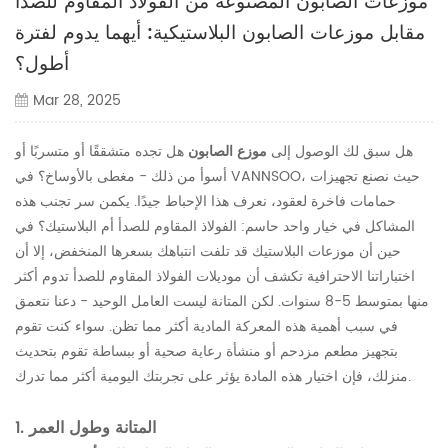
موزعات الصابون المصنوعة من الفولاذ المقاوم للصدأ
مقابل موزعات الصابون البلاستيكية: أيهما يدوم لفترة
أطول؟
Mar 28, 2025
هل سبق لك الوصول إلى
موزع الصابون
هل تجده متشققًا أو متسربًا أو
أسوأ من ذلك - مغطى بالأوساخ؟ في VANNSOO، حيث نصنع تجهيزات
حمامات فاخرة لعقود، نعرف هذا الإحباط جيدًا. يكمن سر تجنب هذه
المشاكل في خيار واحد حاسم: الفولاذ المقاوم للصدأ أم البلاستيك؟ في
حين أن موزعات البلاستيك قد تلفت انتباهك بسعرها المنخفض، إلا أن
اختباراتنا الاحترافية تكشف أن موديلات الفولاذ المقاوم للصدأ تدوم أكثر
منها بمتوسط ​​5-8 سنوات. لكن المتانة ليست العامل الوحيد - دعنا نتعمق
في سبب أهمية هذه المعركة المادية أكثر مما تظن. سواء كنت تقوم
بتجهيز مطعم مزدحم أو منشأة رعاية صحية أو ببساطة تقوم بتحديث
منزلك، فإن اختيار هذه المادة يؤثر على تجربتك اليومية أكثر مما تدرك.
1. المتانة وطول العمر