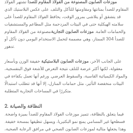
موزعات الصابون المصنوعة من الفولاذ المقاوم للصدأ
تشتهر الفولاذ
المقاوم للصدأ بمتانتها ومقاومتها للتآكل والتلف. على عكس البلاستيك الذي
قد يتشقق أو يتلاشى بمرور الوقت، يحافظ الفولاذ المقاوم للصدأ على
سلامته الهيكلية حتى في البيئات المزدحمة مثل المطاعم والمستشفيات
والحمامات العامة.
موزعات الصابون التجارية
مصنوعة من الفولاذ المقاوم
للصدأ 304 الممتاز، وهي مصممة لتحمل الاستخدام اليومي دون تآكل أو
تدهور.
على الجانب الآخر،
موزعات الصابون البلاستيكية
خفيفة الوزن وبأسعار
معقولة، لكنها أكثر عرضة للتلف نتيجة التعرض للأشعة فوق البنفسجية،
والمواد الكيميائية القاسية، والسقوط العرضي. ورغم أنها تعمل بكفاءة في
البيئات منخفضة التأثير، مثل حمامات المنازل، إلا أنها قد تتطلب استبدالًا
متكررًا في المساحات التجارية المتطلبة.
2. النظافة والصيانة
فيما يتعلق بالنظافة، تتميز موزعات الفولاذ المقاوم للصدأ بميزة واضحة.
فسطحها غير المسامي يمنع نمو البكتيريا، ويسهل تنظيفها بمسحة خفيفة.
وهذا يجعلها مثالية لموزعات الصابون الصحي في مرافق الرعاية الصحية،