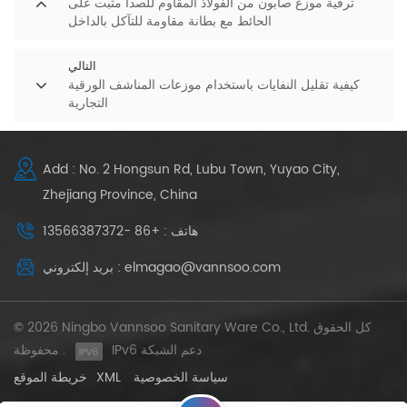
ترقية موزع صابون من الفولاذ المقاوم للصدأ مثبت على
الحائط مع بطانة مقاومة للتآكل بالداخل
التالي
كيفية تقليل النفايات باستخدام موزعات المناشف الورقية
التجارية
Add : No. 2 Hongsun Rd, Lubu Town, Yuyao City,
Zhejiang Province, China
هاتف : +86 -13566387372
بريد إلكتروني : elmagao@vannsoo.com
© 2026 Ningbo Vannsoo Sanitary Ware Co., Ltd. كل الحقوق
IPv6 دعم الشبكة
محفوظة .
سياسة الخصوصية
XML
خريطة الموقع