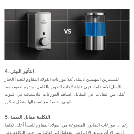
4. التأثير البيئي
للمشترين المهتمين بالبيئة، تُعدّ موزعات الفولاذ المقاوم للصدأ الخيار
الأمثل للاستدامة. فهي قابلة لإعادة التدوير بالكامل، وتدوم لعقود، مما
يُقلل من النفايات. في المقابل، تُساهم الموزعات البلاستيكية في التلوث
البيئي، خاصةً مع استبدالها بشكل متكرر.
5. التكلفة مقابل القيمة
رغم أن موزعات الصابون المصنوعة من الفولاذ المقاوم للصدأ أعلى تكلفةً
أولية، إلا أن عمرها الافتراضي يجعلها أكثر فعاليةً من حيث التكلفة على