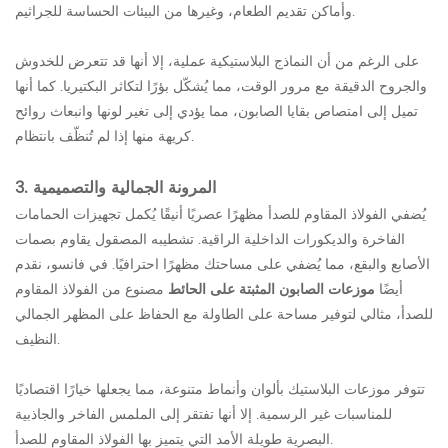
وأماكن تقديم الطعام، وغيرها من البيئات الحساسة للجراثيم.
على الرغم من أن النماذج البلاستيكية عملية، إلا أنها قد تتعرض للخدوش
والجروح الدقيقة مع مرور الوقت، مما يُشكّل بؤرًا لتكاثر البكتيريا. كما أنها
تميل إلى امتصاص بقايا الصابون، مما يؤدي إلى تغير لونها وانبعاث روائح
كريهة منها إذا لم تُنظّف بانتظام.
3. المرونة الجمالية والتصميمية
يُضفي الفولاذ المقاوم للصدأ مظهرًا عصريًا أنيقًا يُكمل تجهيزات الحمامات
الفاخرة والديكورات الداخلية الراقية. تشطيبه المصقول يقاوم بصمات
الأصابع والبقع، مما يُضفي على مساحتك مظهرًا احترافيًا. في فانسو، نقدم
أيضًا
موزعات الصابون المثبتة على الحائط
مصنوع من الفولاذ المقاوم
للصدأ، مثالي لتوفير مساحة على الطاولة مع الحفاظ على المظهر الجمالي
النظيف.
تتوفر موزعات البلاستيك بألوان وأنماط متنوعة، مما يجعلها خيارًا اقتصاديًا
للمناسبات غير الرسمية. إلا أنها تفتقر إلى الملمس الفاخر والجاذبية
البصرية طويلة الأمد التي يتميز بها الفولاذ المقاوم للصدأ.