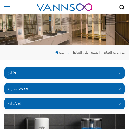
موزعات الصابون المثبتة على الحائط
بيت
فئات
أحدث مدونة
العلامات