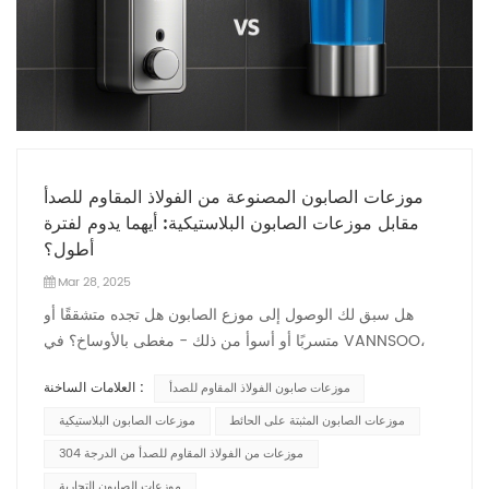
موزعات الصابون المصنوعة من الفولاذ المقاوم للصدأ
مقابل موزعات الصابون البلاستيكية: أيهما يدوم لفترة
أطول؟
Mar 28, 2025
هل سبق لك الوصول إلى موزع الصابون هل تجده متشققًا أو
متسربًا أو أسوأ من ذلك - مغطى بالأوساخ؟ في VANNSOO،
حيث نصنع تجهيزات حمامات فاخرة لعقود، نعرف هذا الإحباط
العلامات الساخنة :
موزعات صابون الفولاذ المقاوم للصدأ
جيدًا. يكمن سر تجنب هذه المشاكل في خيار واحد حاسم: الفولاذ
المقاوم للصدأ أم البلاستيك؟ في حين أن موزعات البلاستيك قد
موزعات الصابون المثبتة على الحائط
موزعات الصابون البلاستيكية
تلفت انتباهك بسعرها المنخفض، إلا أن اختباراتنا الاحترافية
موزعات من الفولاذ المقاوم للصدأ من الدرجة 304
تكشف أن موديلات الفولاذ المقاوم للصدأ تدوم أكثر منها بمتوسط
موزعات الصابون التجارية