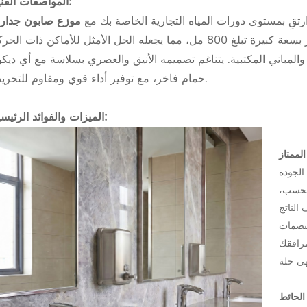
المواصفات الفنية:
رتقِ بمستوى دورات المياه التجارية الخاصة بك مع
المقاوم للصدأ المصقول عالي الجودة، ويتميز بسعة كبيرة تبلغ 800 مل، مما يجعله الحل الأمثل للأماكن ذات ال
المباني المكتبية. يتناغم تصميمه الأنيق والعصري بسلاسة مع أي ديكو
حمام فاخر، مع توفير أداء قوي ومقاوم للتخريب.
الميزات والفوائد الرئيسية:
الجودة
 فحسب،
 الناتج
لبصمات
مرافقك