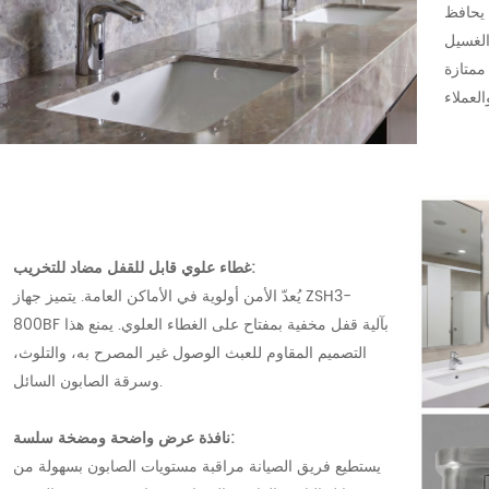
يحافظ
الغسيل
ممتازة
غطاء علوي قابل للقفل مضاد للتخريب:
يُعدّ الأمن أولوية في الأماكن العامة. يتميز جهاز ZSH3-
800BF بآلية قفل مخفية بمفتاح على الغطاء العلوي. يمنع هذا
التصميم المقاوم للعبث الوصول غير المصرح به، والتلوث،
وسرقة الصابون السائل.
نافذة عرض واضحة ومضخة سلسة:
يستطيع فريق الصيانة مراقبة مستويات الصابون بسهولة من