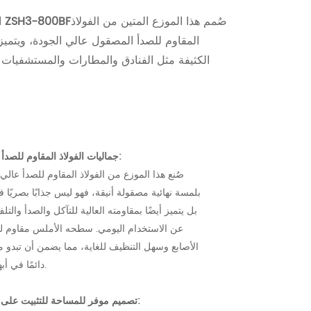
صُمم هذا الموزع المتين من الفولاذ
موزع صابون جداري ZSH3-800BF
ا
الكثيفة مثل الفنادق والمطارات والمستشفيات و
جماليات الفولاذ المقاوم للصدأ الممتاز:
صُنع هذا الموزع من الفولاذ المقاوم للصدأ عالي 
بلمسة نهائية مصقولة أنيقة، فهو ليس جذابًا بصريًا
بل يتميز أيضًا بمقاومته العالية للتآكل والصدأ والتلف
عن الاستخدام اليومي. سطحه الأملس مقاوم 
الأصابع وسهل التنظيف للغاية، مما يضمن أن تبدو 
دائمًا في أبهى حلة.
تصميم موفر للمساحة للتثبيت على الحائط: