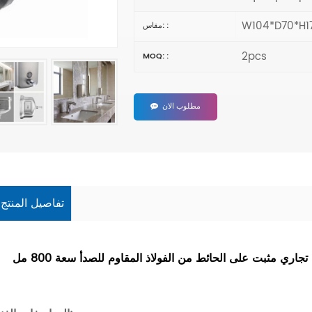
W104*D70*H
مقاس: :
2pcs
MOQ: :
مطلوب الان
تفاصيل المنتج