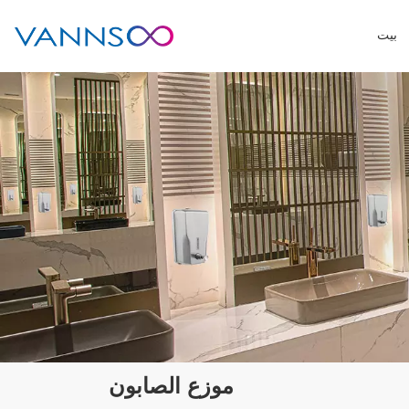
بيت
موزع الصابون