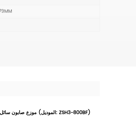
179MM
موزع صابون سائل تجاري مثبت على الحائط من الفولاذ المقاوم للصدأ سعة 800 مل (الموديل: ZSH3-800BF)