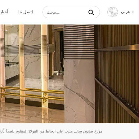
اتصل بنا
أخبار
عربي
English
Français
Русский
Español
عربي
中文
موزع صابون سائل مثبت على الحائط من الفولاذ المقاوم للصدأ (800 مل)