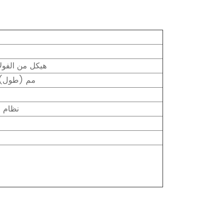
هيكل من الفولا
104 مم (طول) × 70 مم (عرض) × 179 
نظام ق