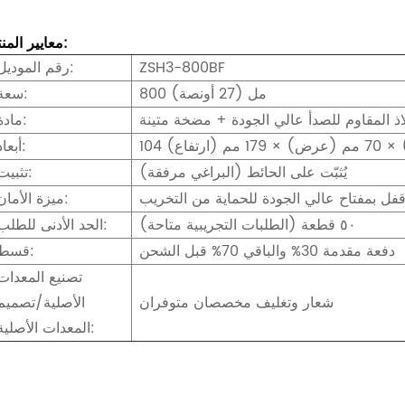
معايير المنتج:
ZSH3-800BF
رقم الموديل:
800 مل (27 أونصة)
سعة:
ذ المقاوم للصدأ عالي الجودة + مضخة متينة
مادة:
مم (ارتفاع)
أبعاد:
يُثبّت على الحائط (البراغي مرفقة)
تثبيت:
فل بمفتاح عالي الجودة للحماية من التخريب
ميزة الأمان:
٥٠ قطعة (الطلبات التجريبية متاحة)
الحد الأدنى للطلب:
دفعة مقدمة 30% والباقي 70% قبل الشحن
قسط:
تصنيع المعدات
شعار وتغليف مخصصان متوفران
الأصلية/تصميم
المعدات الأصلية: