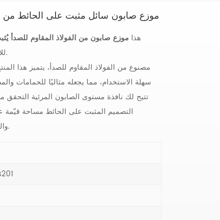
موزع صابون سائل مثبت على الحائط من الفولاذ
هذا
موزع صابون من الفولاذ المقاوم للصدأ يُث
للاستخدام المنزلي والتجاري على حد سواء.
سهلة الاستخدام، مما يجعله مثاليًا للحمامات والمط
تتيح لك نافذة مستوى الصابون المرئية التحقق من
التصميم المثبت على الحائط مساحة قيّمة ع
والتنظيف، إنه إضافة عملية وأنيقة لأي مكان.
s201