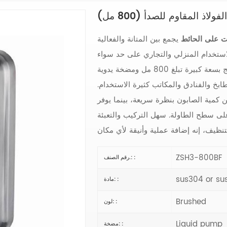
 المقاوم للصدأ (800 مل)
بت على الحائط
يجمع بين المتانة والفعالية
مصنوع من الفولاذ المقاوم للصدأ، يتميز هذا المنتج بسعة كبيرة تبلغ 800 مل ومضخة يدوية
ابخ والفنادق والمكاتب كثيرة الاستخدام.
 كمية الصابون بنظرة سريعة، بينما يوفر
لى سطح الطاولة. سهل التركيب والتعبئة
ZSH3-800BF
رقم الصنف.: :
sus304 or su
مادة: :
Brushed
لون: :
Liquid pump
مضخة: :