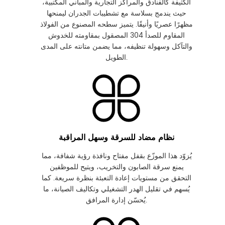
الكثيفة كالفنادق والمراكز التجارية والمباني المكتبية،
حيث يندمج بسلاسة مع تشطيبات الجدران ليمنحها
مظهرًا عصريًا وأنيقًا. يتميز سطحه المصنوع من الفولاذ
المقاوم للصدأ 304 المصقول بمقاومته للخدوش
والتآكل وسهولة تنظيفه، مما يضمن متانته على المدى
الطويل.
نظام مضاد للسرقة وسهل المراقبة
يُزوّد ​​هذا الموزّع بقفل مفتاح ونافذة رؤية شفافة، مما
يمنع سرقة الصابون والتخريب، ويتيح للموظفين
التحقق من مستويات إعادة التعبئة بنظرة سريعة. كما
يُسهم في تقليل الهدر التشغيلي وتكاليف الصيانة، ما
يُحسّن إدارة المرافق.