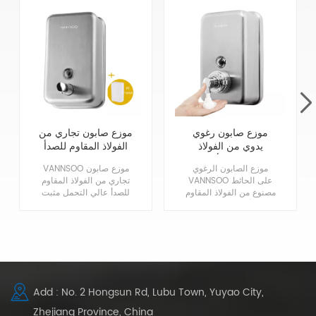
موزع صابون رغوي
موزع صابون تجاري من
يدوي من الفولاذ
الفولاذ المقاوم للصدأ
المقاوم للصدأ تجاري
مثبت على الحائط
موزع الصابون الرغوي
VANNSOO موزع صابون
1200 مل
شديد التحمل
VANNSOO على الحائط
تجاري من الفولاذ المقاوم
مصنوع من الفولاذ المقاوم
للصدأ عالي التحمل مثبت
للصدأ 304 في لمسة
على الحائط ، مصنوع من
نهائية من الساتان
غلاف فولاذي مقاوم للصدأ
المعماري للمتانة والمظهر
304 عالي الجودة مع
الكلاسيكي. تصميم مضخة
بطانة مقاومة للتآكل ،
الرغوة أكثر اقتصادية
بدون تسرب ، بدون صابون
وسهل التنظيف. متوافق
بني!
مع ADA.
Add : No. 2 Hongsun Rd, Lubu Town, Yuyao City,
Zhejiang Province, China