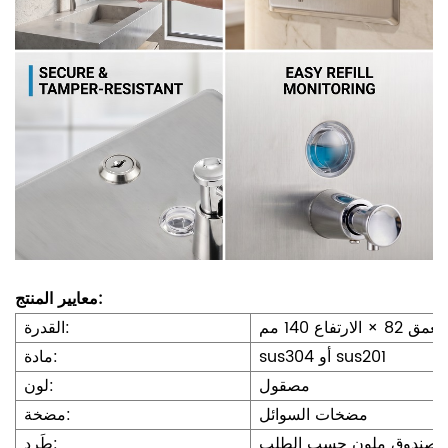
معايير المنتج:
القدرة:
sus304 أو sus201
مادة:
مصقول
لون:
مضخات السوائل
مضخة:
و صندوق ملون حسب الطلب
طَرد: