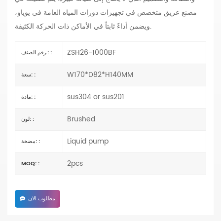
مصنع عريق متخصص في تجهيزات دورات المياه العامة في يوياو،
ويضمن أداءً ثابتاً في الأماكن ذات الحركة الكثيفة.
ZSH26-1000BF
رقم الصنف.: :
W170*D82*H140MM
سعة: :
sus304 or sus201
مادة: :
Brushed
لون: :
Liquid pump
مضخة: :
2pcs
MOQ: :
مطلوب الان