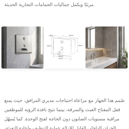
مرتبًا ويكمل جماليات الحمامات التجارية الحديثة.
صُمم هذا الجهاز مع مراعاة احتياجات مديري المرافق، حيث يمنع
قفل المفتاح العبث والسرقة، بينما تتيح نافذة الرؤية للموظفين
مراقبة مستويات الصابون دون الحاجة لفتح الوحدة. كما يُسهّل
الخزان الداخلي القابل للإزالة عملية التنظيف وإعادة التعبئة،